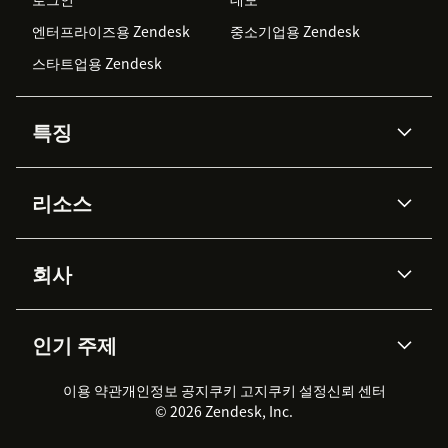
엔터프라이즈용 Zendesk
중소기업용 Zendesk
스타트업용 Zendesk
특징
AI 상담사
코파일럿
리소스
Zendesk AI
메시징 & 실시간 채팅
Advanced Data Privacy &
지식창고
헬프 센터
보안
Protection
회사
API & 개발자
블로그
통합 티켓 관리
음성
AI 리서치
이벤트 & 웨비나
회사 소개
Zendesk란?
커뮤니티 포럼
리포팅 & 애널리틱스
인기 주제
고객 사례
Academy
채용 정보
포용성 & 소속감
워크포스 관리
품질 보증(QA)
파트너
전문 서비스
지속 가능성 보고서
Zendesk Foundation
실시간 채팅
이용 약관
개인정보 공지
쿠키 고지
클라이언트 포털
쿠키 설정
신뢰 센터
2026 CX 트렌드
제품 업데이트
© 2026 Zendesk, Inc.
Zendesk Ventures
법적 정보
고객 서비스 소프트웨어
헬프 데스크 통합 티켓 관리 소
프트웨어