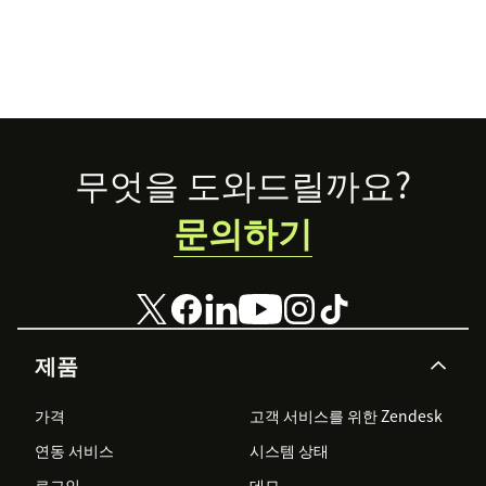
Footer
무엇을 도와드릴까요?
문의하기
제품
가격
고객 서비스를 위한 Zendesk
연동 서비스
시스템 상태
로그인
데모