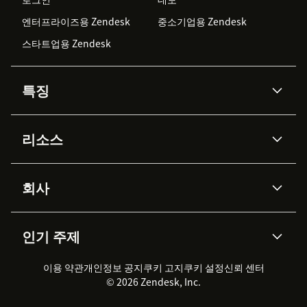
엔터프라이즈용 Zendesk
중소기업용 Zendesk
스타트업용 Zendesk
특징
AI 상담사
코파일럿
리소스
Zendesk AI
메시징 & 실시간 채팅
Advanced Data Privacy &
지식창고
헬프 센터
보안
Protection
회사
API & 개발자
블로그
통합 티켓 관리
음성
AI 리서치
이벤트 & 웨비나
회사 소개
Zendesk란?
커뮤니티 포럼
리포팅 & 애널리틱스
인기 주제
고객 사례
Academy
채용 정보
포용성 & 소속감
워크포스 관리
품질 보증(QA)
파트너
전문 서비스
지속 가능성 보고서
Zendesk Foundation
실시간 채팅
이용 약관
개인정보 공지
쿠키 고지
클라이언트 포털
쿠키 설정
신뢰 센터
2026 CX 트렌드
제품 업데이트
© 2026 Zendesk, Inc.
Zendesk Ventures
법적 정보
고객 서비스 소프트웨어
헬프 데스크 통합 티켓 관리 소
프트웨어