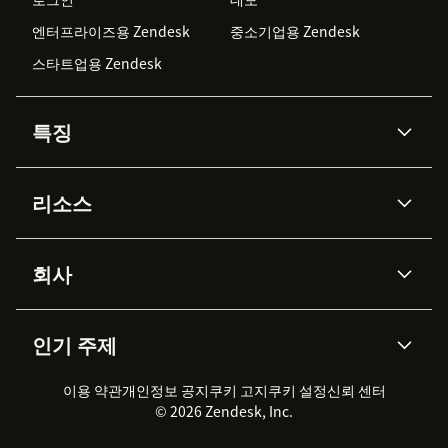
엔터프라이즈용 Zendesk
중소기업용 Zendesk
스타트업용 Zendesk
특징
AI 상담사
코파일럿
리소스
Zendesk AI
메시징 & 실시간 채팅
Advanced Data Privacy &
지식창고
헬프 센터
보안
Protection
회사
API & 개발자
블로그
통합 티켓 관리
음성
AI 리서치
이벤트 & 웨비나
회사 소개
Zendesk란?
커뮤니티 포럼
리포팅 & 애널리틱스
인기 주제
고객 사례
Academy
채용 정보
포용성 & 소속감
워크포스 관리
품질 보증(QA)
파트너
전문 서비스
지속 가능성 보고서
Zendesk Foundation
실시간 채팅
이용 약관
개인정보 공지
쿠키 고지
클라이언트 포털
쿠키 설정
신뢰 센터
2026 CX 트렌드
제품 업데이트
© 2026 Zendesk, Inc.
Zendesk Ventures
법적 정보
고객 서비스 소프트웨어
헬프 데스크 통합 티켓 관리 소
프트웨어