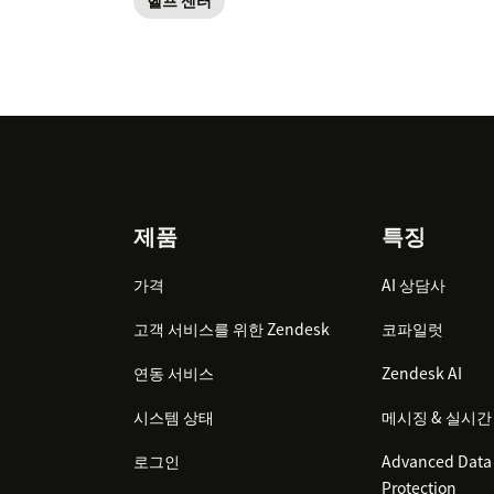
헬프 센터
Footer
제품
특징
가격
AI 상담사
고객 서비스를 위한 Zendesk
코파일럿
연동 서비스
Zendesk AI
시스템 상태
메시징 & 실시간
로그인
Advanced Data 
Protection