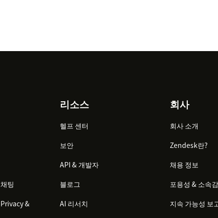
리소스
회사
헬프 센터
회사 소개
보안
Zendesk란?
API & 개발자
채용 정보
 채팅
블로그
포용성 & 소속
Privacy &
AI 리서치
지속 가능성 보