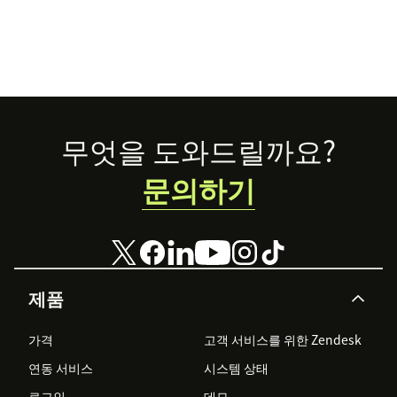
Footer
무엇을 도와드릴까요?
문의하기
제품
가격
고객 서비스를 위한 Zendesk
연동 서비스
시스템 상태
로그인
데모