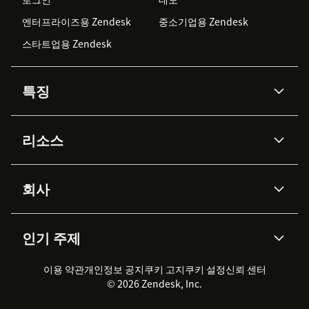
엔터프라이즈용 Zendesk
중소기업용 Zendesk
스타트업용 Zendesk
특징
AI 상담사
코파일럿
리소스
Zendesk AI
메시징 & 실시간 채팅
Advanced Data Privacy &
지식창고
헬프 센터
보안
Protection
회사
API & 개발자
블로그
통합 티켓 관리
음성
AI 리서치
이벤트 & 웨비나
회사 소개
Zendesk란?
커뮤니티 포럼
리포팅 & 애널리틱스
인기 주제
고객 사례
Academy
채용 정보
포용성 & 소속감
워크포스 관리
품질 보증(QA)
파트너
전문 서비스
지속 가능성 보고서
Zendesk Foundation
실시간 채팅
이용 약관
개인정보 공지
쿠키 고지
클라이언트 포털
쿠키 설정
신뢰 센터
2026 CX 트렌드
제품 업데이트
© 2026 Zendesk, Inc.
Zendesk Ventures
법적 정보
고객 서비스 소프트웨어
헬프 데스크 통합 티켓 관리 소
프트웨어