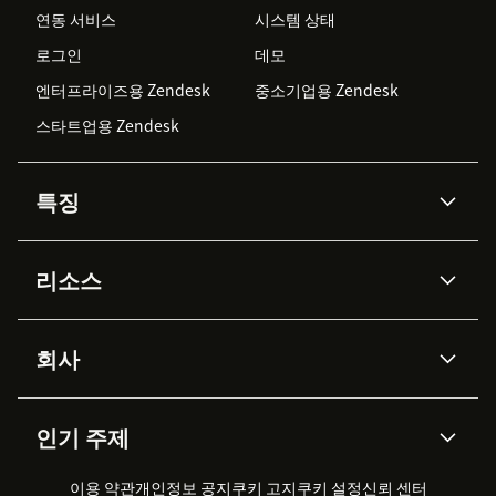
연동 서비스
시스템 상태
로그인
데모
엔터프라이즈용 Zendesk
중소기업용 Zendesk
스타트업용 Zendesk
특징
AI 상담사
코파일럿
리소스
Zendesk AI
메시징 & 실시간 채팅
Advanced Data Privacy &
지식창고
헬프 센터
보안
Protection
회사
API & 개발자
블로그
통합 티켓 관리
음성
AI 리서치
이벤트 & 웨비나
회사 소개
Zendesk란?
커뮤니티 포럼
리포팅 & 애널리틱스
인기 주제
고객 사례
Academy
채용 정보
포용성 & 소속감
워크포스 관리
품질 보증(QA)
파트너
전문 서비스
지속 가능성 보고서
Zendesk Foundation
실시간 채팅
이용 약관
개인정보 공지
쿠키 고지
클라이언트 포털
쿠키 설정
신뢰 센터
2026 CX 트렌드
제품 업데이트