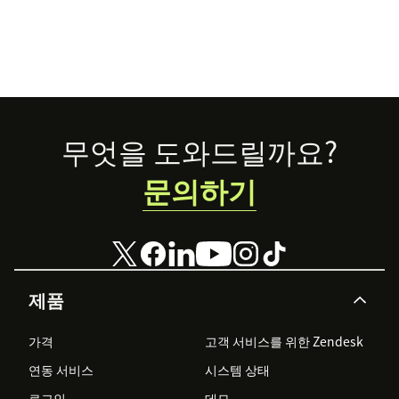
Footer
무엇을 도와드릴까요?
문의하기
제품
가격
고객 서비스를 위한 Zendesk
연동 서비스
시스템 상태
로그인
데모