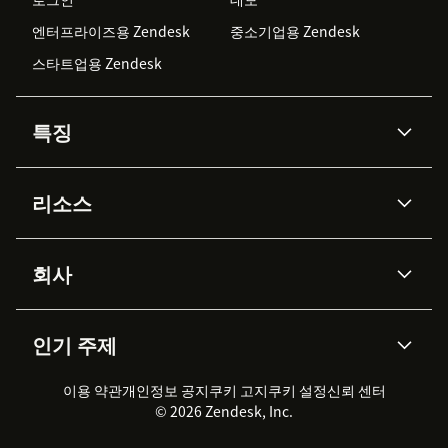
엔터프라이즈용 Zendesk
중소기업용 Zendesk
스타트업용 Zendesk
특징
AI 상담사
코파일럿
리소스
Zendesk AI
메시징 & 실시간 채팅
Advanced Data Privacy &
지식창고
헬프 센터
보안
Protection
회사
API & 개발자
블로그
통합 티켓 관리
음성
AI 리서치
이벤트 & 웨비나
회사 소개
Zendesk란?
커뮤니티 포럼
리포팅 & 애널리틱스
인기 주제
고객 사례
Academy
채용 정보
포용성 & 소속감
워크포스 관리
품질 보증(QA)
파트너
전문 서비스
지속 가능성 보고서
Zendesk Foundation
실시간 채팅
이용 약관
개인정보 공지
쿠키 고지
클라이언트 포털
쿠키 설정
신뢰 센터
2026 CX 트렌드
제품 업데이트
© 2026 Zendesk, Inc.
Zendesk Ventures
법적 정보
고객 서비스 소프트웨어
헬프 데스크 통합 티켓 관리 소
프트웨어