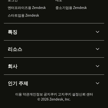
엔터프라이즈용 Zendesk
중소기업용 Zendesk
스타트업용 Zendesk
특징
AI 상담사
코파일럿
리소스
Zendesk AI
메시징 & 실시간 채팅
Advanced Data Privacy &
지식창고
헬프 센터
보안
Protection
회사
API & 개발자
블로그
통합 티켓 관리
음성
AI 리서치
이벤트 & 웨비나
회사 소개
Zendesk란?
커뮤니티 포럼
리포팅 & 애널리틱스
인기 주제
고객 사례
Academy
채용 정보
포용성 & 소속감
워크포스 관리
품질 보증(QA)
파트너
전문 서비스
지속 가능성 보고서
Zendesk Foundation
실시간 채팅
이용 약관
개인정보 공지
쿠키 고지
클라이언트 포털
쿠키 설정
신뢰 센터
2026 CX 트렌드
제품 업데이트
© 2026 Zendesk, Inc.
Zendesk Ventures
법적 정보
고객 서비스 소프트웨어
헬프 데스크 통합 티켓 관리 소
프트웨어