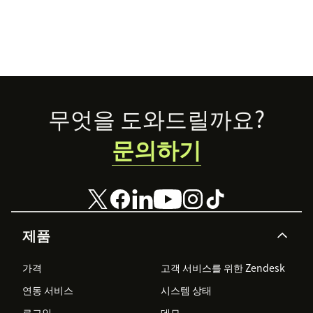
Footer
무엇을 도와드릴까요?
문의하기
제품
가격
고객 서비스를 위한 Zendesk
연동 서비스
시스템 상태
로그인
데모