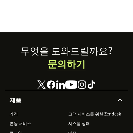
Footer
무엇을 도와드릴까요?
문의하기
제품
가격
고객 서비스를 위한 Zendesk
연동 서비스
시스템 상태
로그인
데모