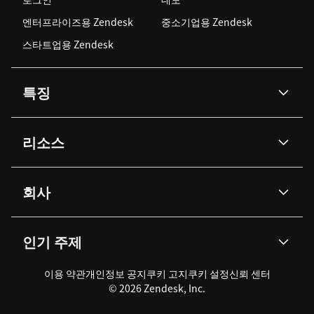
엔터프라이즈용 Zendesk
중소기업용 Zendesk
스타트업용 Zendesk
특징
AI 상담사
코파일럿
리소스
Zendesk AI
메시징 & 실시간 채팅
Advanced Data Privacy &
지식창고
헬프 센터
보안
Protection
회사
API & 개발자
블로그
통합 티켓 관리
음성
AI 리서치
이벤트 & 웨비나
회사 소개
Zendesk란?
커뮤니티 포럼
리포팅 & 애널리틱스
인기 주제
고객 사례
Academy
채용 정보
포용성 & 소속감
워크포스 관리
품질 보증(QA)
파트너
전문 서비스
지속 가능성 보고서
Zendesk Foundation
실시간 채팅
이용 약관
개인정보 공지
쿠키 고지
클라이언트 포털
쿠키 설정
신뢰 센터
2026 CX 트렌드
제품 업데이트
© 2026 Zendesk, Inc.
Zendesk Ventures
법적 정보
고객 서비스 소프트웨어
헬프 데스크 통합 티켓 관리 소
프트웨어