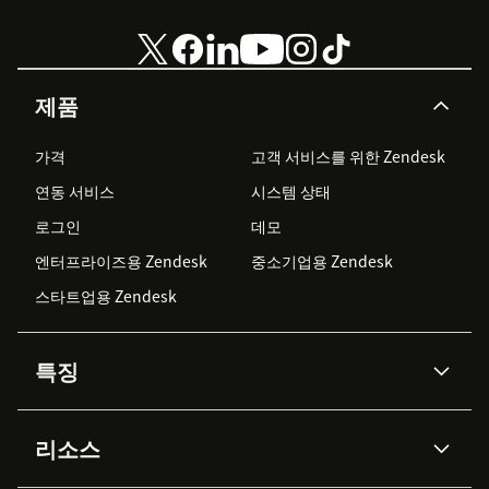
제품
가격
고객 서비스를 위한 Zendesk
연동 서비스
시스템 상태
로그인
데모
엔터프라이즈용 Zendesk
중소기업용 Zendesk
스타트업용 Zendesk
특징
AI 상담사
코파일럿
리소스
Zendesk AI
메시징 & 실시간 채팅