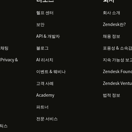
헬프 센터
회사 소개
보안
Zendesk란?
API & 개발자
채용 정보
 채팅
블로그
포용성 & 소속
Privacy &
AI 리서치
지속 가능성 보
이벤트 & 웨비나
Zendesk Found
고객 사례
Zendesk Ventu
Academy
법적 정보
파트너
전문 서비스
리틱스