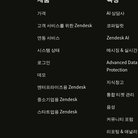
Footer
가격
AI 상담사
고객 서비스를 위한 Zendesk
코파일럿
연동 서비스
Zendesk AI
시스템 상태
메시징 & 실시간
로그인
Advanced Data 
Protection
데모
지식창고
엔터프라이즈용 Zendesk
통합 티켓 관리
중소기업용 Zendesk
음성
스타트업용 Zendesk
커뮤니티 포럼
리포팅 & 애널