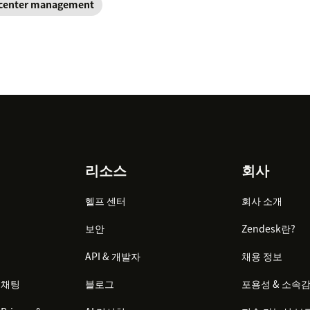
 center management
리소스
회사
헬프 센터
회사 소개
보안
Zendesk란?
API & 개발자
채용 정보
 채팅
블로그
포용성 & 소속