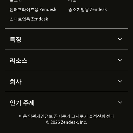
엔터프라이즈용 Zendesk
중소기업용 Zendesk
스타트업용 Zendesk
특징
AI 상담사
코파일럿
리소스
Zendesk AI
메시징 & 실시간 채팅
Advanced Data Privacy &
지식창고
헬프 센터
보안
Protection
회사
API & 개발자
블로그
통합 티켓 관리
음성
AI 리서치
이벤트 & 웨비나
회사 소개
Zendesk란?
커뮤니티 포럼
리포팅 & 애널리틱스
인기 주제
고객 사례
Academy
채용 정보
포용성 & 소속감
워크포스 관리
품질 보증(QA)
파트너
전문 서비스
지속 가능성 보고서
Zendesk Foundation
실시간 채팅
이용 약관
개인정보 공지
쿠키 고지
클라이언트 포털
쿠키 설정
신뢰 센터
2026 CX 트렌드
제품 업데이트
© 2026 Zendesk, Inc.
Zendesk Ventures
법적 정보
고객 서비스 소프트웨어
헬프 데스크 통합 티켓 관리 소
프트웨어