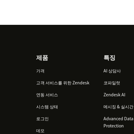
Footer
제품
특징
가격
AI 상담사
고객 서비스를 위한 Zendesk
코파일럿
연동 서비스
Zendesk AI
시스템 상태
메시징 & 실시간
로그인
Advanced Data 
Protection
데모