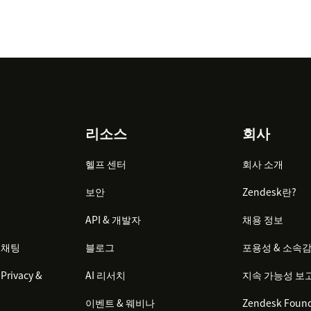
리소스
회사
헬프 센터
회사 소개
보안
Zendesk란?
API & 개발자
채용 정보
 채팅
블로그
포용성 & 소속
Privacy &
AI 리서치
지속 가능성 보
이벤트 & 웨비나
Zendesk Found