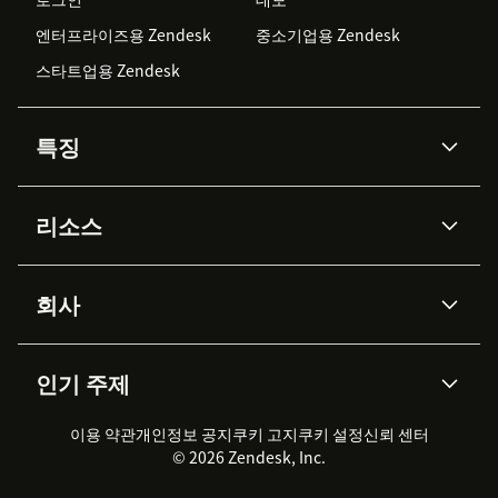
엔터프라이즈용 Zendesk
중소기업용 Zendesk
스타트업용 Zendesk
특징
AI 상담사
코파일럿
리소스
Zendesk AI
메시징 & 실시간 채팅
Advanced Data Privacy &
지식창고
헬프 센터
보안
Protection
회사
API & 개발자
블로그
통합 티켓 관리
음성
AI 리서치
이벤트 & 웨비나
회사 소개
Zendesk란?
커뮤니티 포럼
리포팅 & 애널리틱스
인기 주제
고객 사례
Academy
채용 정보
포용성 & 소속감
워크포스 관리
품질 보증(QA)
파트너
전문 서비스
지속 가능성 보고서
Zendesk Foundation
실시간 채팅
이용 약관
개인정보 공지
쿠키 고지
클라이언트 포털
쿠키 설정
신뢰 센터
2026 CX 트렌드
제품 업데이트
© 2026 Zendesk, Inc.
Zendesk Ventures
법적 정보
고객 서비스 소프트웨어
헬프 데스크 통합 티켓 관리 소
프트웨어