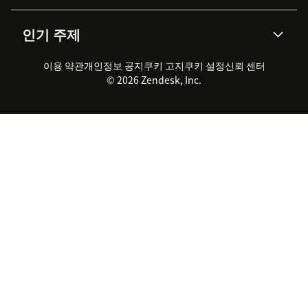
AI 리서치
이벤트 & 웨비나
회사 소개
Zendesk란?
커뮤니티 포럼
리포팅 & 애널리틱스
인기 주제
고객 사례
Academy
채용 정보
포용성 & 소속감
워크포스 관리
품질 보증(QA)
파트너
전문 서비스
지속 가능성 보고서
Zendesk Foundation
실시간 채팅
이용 약관
개인정보 공지
쿠키 고지
클라이언트 포털
쿠키 설정
신뢰 센터
2026 CX 트렌드
제품 업데이트
© 2026 Zendesk, Inc.
Zendesk Ventures
법적 정보
고객 서비스 소프트웨어
헬프 데스크 통합 티켓 관리 소
프트웨어
실시간 채팅 소프트웨어
포럼 소프트웨어
헬프 데스크 소프트웨어
클라이언트 포털 소프트웨어
지식창고 소프트웨어
TOP AI 상담사