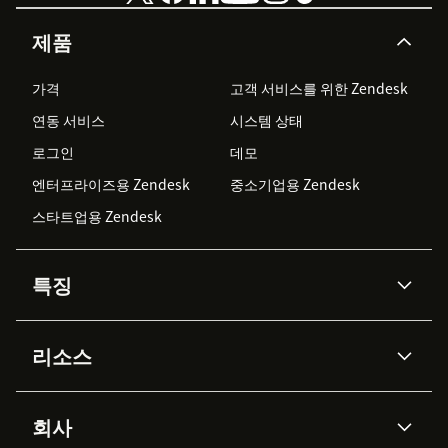
제품
가격
고객 서비스를 위한 Zendesk
연동 서비스
시스템 상태
로그인
데모
엔터프라이즈용 Zendesk
중소기업용 Zendesk
스타트업용 Zendesk
특징
AI 상담사
코파일럿
리소스
Zendesk AI
메시징 & 실시간 채팅
Advanced Data Privacy &
지식창고
헬프 센터
보안
Protection
회사
API & 개발자
블로그
통합 티켓 관리
음성