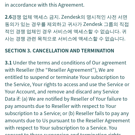
in accordance with this Agreement.
2.6
경쟁 업체 액세스 금지. Zendesk의 명시적인 사전 서면
동의가 있는 경우를 제외하고 귀사가 Zendesk 그룹의 직접
적인 경쟁 업체인 경우 서비스에 액세스할 수 없습니다. 귀
사는 경쟁 관련 목적으로 서비스에 액세스할 수 없습니다.
SECTION 3. CANCELLATION AND TERMINATION
3.1
Under the terms and conditions of Our agreement
with Reseller (the “Reseller Agreement”), We are
entitled to suspend or terminate Your subscription to
the Service, Your rights to access and use the Service or
Your Account, and remove and discard any Service
Data if: (a) We are notified by Reseller of Your failure to
pay amounts due to Reseller with respect to Your
subscription to a Service; or (b) Reseller fails to pay any
amounts due to Us pursuant to the Reseller Agreement
with respect to Your subscription to a Service. You
consent to these suspension and termination rights