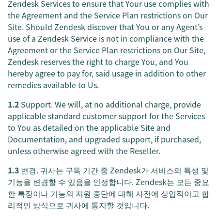
Zendesk Services to ensure that Your use complies with
the Agreement and the Service Plan restrictions on Our
Site. Should Zendesk discover that You or any Agent’s
use of a Zendesk Service is not in compliance with the
Agreement or the Service Plan restrictions on Our Site,
Zendesk reserves the right to charge You, and You
hereby agree to pay for, said usage in addition to other
remedies available to Us.
1.2
Support. We will, at no additional charge, provide
applicable standard customer support for the Services
to You as detailed on the applicable Site and
Documentation, and upgraded support, if purchased,
unless otherwise agreed with the Reseller.
1.3
변경. 귀사는 구독 기간 중 Zendesk가 서비스의 특성 및
기능을 변경할 수 있음을 인정합니다. Zendesk는 모든 중요
한 특징이나 기능의 지원 중단에 대해 사전에 상업적이고 합
리적인 방식으로 귀사에 통지할 것입니다.