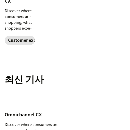
CX
Discover where
consumers are
shopping, what
shoppers expect,
and how
retailers can
Customer experience
deliver great
omnichannel CX.
최신 기사
Omnichannel CX
Discover where consumers are