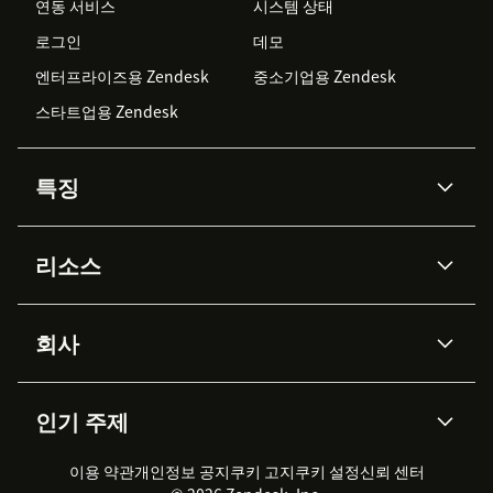
연동 서비스
시스템 상태
로그인
데모
엔터프라이즈용 Zendesk
중소기업용 Zendesk
스타트업용 Zendesk
특징
AI 상담사
코파일럿
리소스
Zendesk AI
메시징 & 실시간 채팅
Advanced Data Privacy &
지식창고
헬프 센터
보안
Protection
회사
API & 개발자
블로그
통합 티켓 관리
음성
AI 리서치
이벤트 & 웨비나
회사 소개
Zendesk란?
커뮤니티 포럼
리포팅 & 애널리틱스
인기 주제
고객 사례
Academy
채용 정보
포용성 & 소속감
워크포스 관리
품질 보증(QA)
파트너
전문 서비스
지속 가능성 보고서
Zendesk Foundation
실시간 채팅
이용 약관
개인정보 공지
쿠키 고지
클라이언트 포털
쿠키 설정
신뢰 센터
2026 CX 트렌드
제품 업데이트