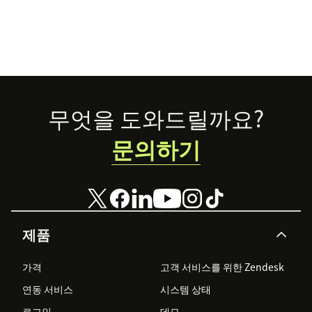
Footer
무엇을 도와드릴까요?
문의하기
제품
가격
고객 서비스를 위한 Zendesk
연동 서비스
시스템 상태
로그인
데모