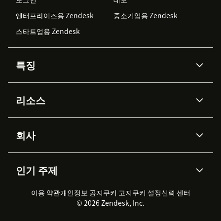
엔터프라이즈용 Zendesk
중소기업용 Zendesk
스타트업용 Zendesk
특징
AI 상담사
코파일럿
리소스
Zendesk AI
메시징 & 실시간 채팅
Advanced Data Privacy &
지식창고
헬프 센터
보안
Protection
회사
API & 개발자
블로그
통합 티켓 관리
음성
AI 리서치
이벤트 & 웨비나
회사 소개
Zendesk란?
커뮤니티 포럼
리포팅 & 애널리틱스
인기 주제
고객 사례
Academy
채용 정보
포용성 & 소속감
워크포스 관리
품질 보증(QA)
파트너
전문 서비스
지속 가능성 보고서
Zendesk Foundation
실시간 채팅
이용 약관
개인정보 공지
쿠키 고지
클라이언트 포털
쿠키 설정
신뢰 센터
2026 CX 트렌드
제품 업데이트
© 2026 Zendesk, Inc.
Zendesk Ventures
법적 정보
고객 서비스 소프트웨어
헬프 데스크 통합 티켓 관리 소
프트웨어