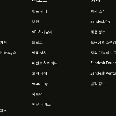
헬프 센터
회사 소개
보안
Zendesk란?
API & 개발자
채용 정보
 채팅
블로그
포용성 & 소속
Privacy &
AI 리서치
지속 가능성 보
이벤트 & 웨비나
Zendesk Found
고객 사례
Zendesk Ventu
Academy
법적 정보
파트너
전문 서비스
리틱스