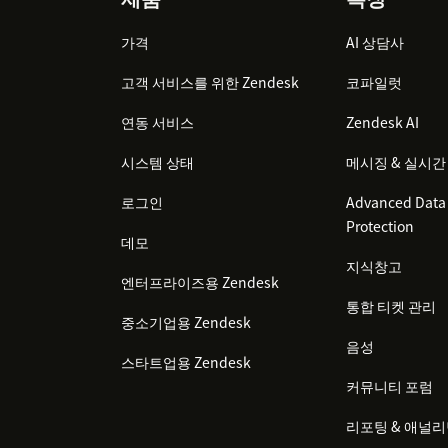
Footer
가격
AI 상담사
고객 서비스를 위한 Zendesk
코파일럿
연동 서비스
Zendesk AI
시스템 상태
메시징 & 실시간
로그인
Advanced Data 
Protection
데모
지식창고
엔터프라이즈용 Zendesk
통합 티켓 관리
중소기업용 Zendesk
음성
스타트업용 Zendesk
커뮤니티 포럼
리포팅 & 애널