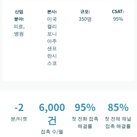
산업
본사:
규모:
CSAT:
미국
350명
95%
분야:
의료,
캘리
병원
포니
아주
샌프
란시
스코
-2
6,000
95%
85%
건
분/티켓
첫 전화 접촉
첫 전체 채널
해결률
접촉 해결률
접촉 수/월