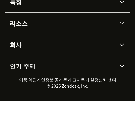
특징
AI 상담사
코파일럿
리소스
Zendesk AI
메시징 & 실시간 채팅
Advanced Data Privacy &
지식창고
헬프 센터
보안
Protection
회사
API & 개발자
블로그
통합 티켓 관리
음성
AI 리서치
이벤트 & 웨비나
회사 소개
Zendesk란?
커뮤니티 포럼
리포팅 & 애널리틱스
인기 주제
고객 사례
Academy
채용 정보
포용성 & 소속감
워크포스 관리
품질 보증(QA)
파트너
전문 서비스
지속 가능성 보고서
Zendesk Foundation
실시간 채팅
이용 약관
개인정보 공지
쿠키 고지
클라이언트 포털
쿠키 설정
신뢰 센터
2026 CX 트렌드
제품 업데이트
© 2026 Zendesk, Inc.
Zendesk Ventures
법적 정보
고객 서비스 소프트웨어
헬프 데스크 통합 티켓 관리 소
프트웨어
실시간 채팅 소프트웨어
포럼 소프트웨어
헬프 데스크 소프트웨어
클라이언트 포털 소프트웨어
지식창고 소프트웨어
TOP AI 상담사