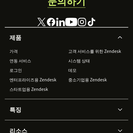
문의하기
제품
가격
고객 서비스를 위한 Zendesk
연동 서비스
시스템 상태
로그인
데모
엔터프라이즈용 Zendesk
중소기업용 Zendesk
스타트업용 Zendesk
특징
AI 상담사
코파일럿
리소스
Zendesk AI
메시징 & 실시간 채팅