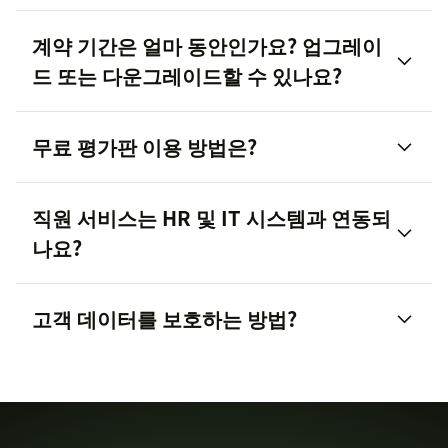
서비스 카탈로그
AI 상담사가 일반적인 직원 요청을 해결
계약 기간은 얼마 동안인가요? 업그레이
자산 관리
온라인 구매:
빠른 시작을 원하는 개인과 팀에 적합
드 또는 다운그레이드할 수 있나요?
상담사 워크스페이스에서 생성형 답변을 제공하여
승인
합니다. 일반적으로 신용카드로 결제합니다.
상담사의 빠르고 일관된 답변을 지원
리포팅
영업팀 지원:
대규모 조직, 복잡한 요구 사항 또는 대
문제 해결 리포팅으로 시간 경과에 따른 영향과 결과
무료 평가판 이용 방법은?
기업 플랜에 적합합니다. 일반적으로 Zendesk 영업
헬프 센터
를 측정
팀과 협력하여 자격과 조건에 따라 인보이스 기반 청
구를 지원할 수 있습니다.
월간 청구:
유연성이 높고, 일반적으로 더 높은 효과
직원 서비스는 HR 및 IT 시스템과 연동되
플랜 비교
Zendesk AI에 대해 자세히 알아보기
결제 방법:
은행 계좌(직불), 신용카드나 직불카드 또
가 있는 월요금.
나요?
는 PayPal. 그 외 결제 유형은 귀사 계정 담당자에게
연간 청구:
보통 월납에 비해 할인됩니다.
기본 플랜:
Zendesk 직원 서비스 Suite Professional
문의하세요.
플랜의 모든 기능을 14일간 이용할 수 있습니다. 특
업그레이드/다운그레이드:
서비스 플랜 변경은 청구
고객 데이터를 보호하는 방법?
지원 통화:
현재 Zendesk는 USD, EUR, GBP, BRL을
정 플랜의 평가판을 사용해 보시려면 연락주세요. 직
에 영향을 미칠 수 있으며 구독 조건에 따라 즉시 또
지원합니다.
원 서비스 Suite 플랜을 체험하려면 여기를 참조하세
Zendesk 마켓플레이스에 기본 제공되는 앱 및 연동
는 갱신 시 적용될 수 있습니다.
요.
서비스(Slack, Microsoft Teams, Workday와 같은
영업팀에 문의
옵션 포함)
추가 기능:
코파일럿이 기본 포함되어 있습니다. 다
여기에서 자세히 알아보기
른 추가 기능을 사용하려면 영업팀에 문의해 주세요.
세부 사항 문의