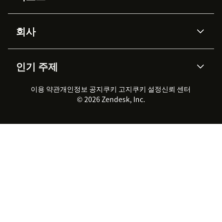
Advanced Data Privacy &
지식창고
헬프 센터
보안
Protection
회사
API & 개발자
블로그
통합 티켓 관리
음성
AI 리서치
이벤트 & 웨비나
회사 소개
Zendesk란?
커뮤니티 포럼
리포팅 & 애널리틱스
인기 주제
고객 사례
Academy
채용 정보
포용성 & 소속감
워크포스 관리
품질 보증(QA)
파트너
전문 서비스
지속 가능성 보고서
Zendesk Foundation
실시간 채팅
이용 약관
개인정보 공지
쿠키 고지
클라이언트 포털
쿠키 설정
신뢰 센터
2026 CX 트렌드
제품 업데이트
© 2026 Zendesk, Inc.
Zendesk Ventures
법적 정보
고객 서비스 소프트웨어
헬프 데스크 통합 티켓 관리 소
프트웨어
실시간 채팅 소프트웨어
포럼 소프트웨어
헬프 데스크 소프트웨어
클라이언트 포털 소프트웨어
지식창고 소프트웨어
TOP AI 상담사