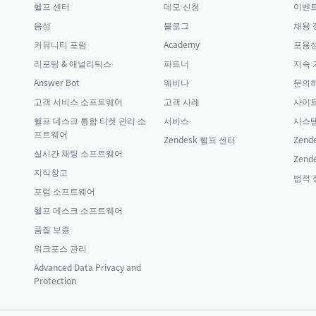
헬프 센터
데모 신청
이벤
음성
블로그
채용 
커뮤니티 포럼
Academy
포용성
리포팅 & 애널리틱스
파트너
지속 
Answer Bot
웨비나
문의
고객 서비스 소프트웨어
고객 사례
사이
헬프 데스크 통합 티켓 관리 소
서비스
시스템
프트웨어
Zendesk 헬프 센터
Zende
실시간 채팅 소프트웨어
Zende
지식창고
법적 
포럼 소프트웨어
헬프 데스크 소프트웨어
품질 보증
워크포스 관리
Advanced Data Privacy and
Protection