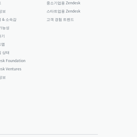
트
중소기업용 Zendesk
정보
스타트업용 Zendesk
 & 소속감
고객 경험 트렌드
가능성
하기
트맵
 상태
sk Foundation
sk Ventures
정보