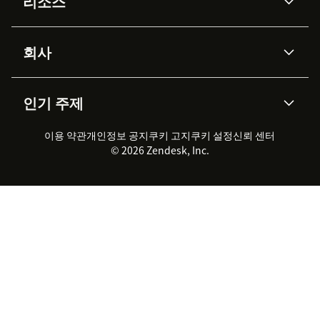
리소스
Zendesk AI
메시징 & 실시간 채팅
Advanced Data Privacy &
지식창고
헬프 센터
보안
Protection
회사
API & 개발자
블로그
통합 티켓 관리
음성
AI 리서치
이벤트 & 웨비나
회사 소개
Zendesk란?
커뮤니티 포럼
리포팅 & 애널리틱스
인기 주제
고객 사례
Academy
채용 정보
포용성 & 소속감
워크포스 관리
품질 보증(QA)
파트너
전문 서비스
지속 가능성 보고서
Zendesk Foundation
실시간 채팅
이용 약관
개인정보 공지
쿠키 고지
클라이언트 포털
쿠키 설정
신뢰 센터
2026 CX 트렌드
제품 업데이트
© 2026 Zendesk, Inc.
Zendesk Ventures
법적 정보
고객 서비스 소프트웨어
헬프 데스크 통합 티켓 관리 소
프트웨어
실시간 채팅 소프트웨어
포럼 소프트웨어
헬프 데스크 소프트웨어
클라이언트 포털 소프트웨어
지식창고 소프트웨어
TOP AI 상담사