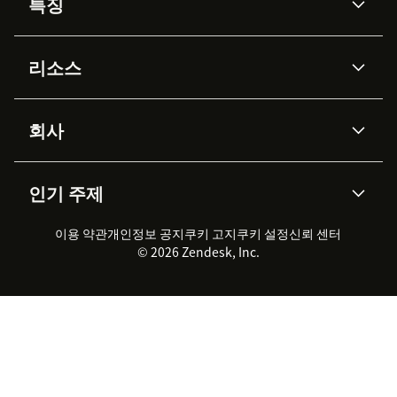
특징
AI 상담사
코파일럿
리소스
Zendesk AI
메시징 & 실시간 채팅
Advanced Data Privacy &
지식창고
헬프 센터
보안
Protection
회사
API & 개발자
블로그
통합 티켓 관리
음성
AI 리서치
이벤트 & 웨비나
회사 소개
Zendesk란?
커뮤니티 포럼
리포팅 & 애널리틱스
인기 주제
고객 사례
Academy
채용 정보
포용성 & 소속감
워크포스 관리
품질 보증(QA)
파트너
전문 서비스
지속 가능성 보고서
Zendesk Foundation
실시간 채팅
이용 약관
개인정보 공지
쿠키 고지
클라이언트 포털
쿠키 설정
신뢰 센터
2026 CX 트렌드
제품 업데이트
© 2026 Zendesk, Inc.
Zendesk Ventures
법적 정보
고객 서비스 소프트웨어
헬프 데스크 통합 티켓 관리 소
프트웨어
실시간 채팅 소프트웨어
포럼 소프트웨어
헬프 데스크 소프트웨어
클라이언트 포털 소프트웨어
지식창고 소프트웨어
TOP AI 상담사