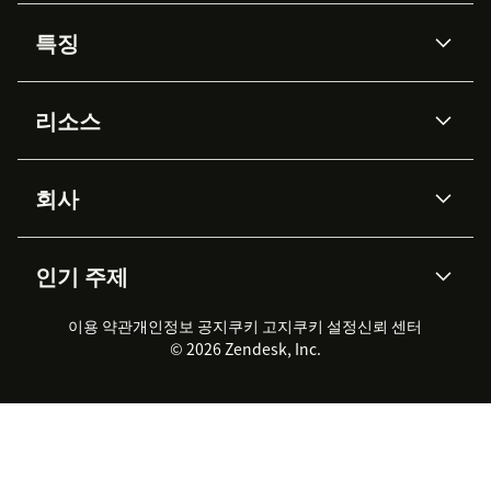
특징
AI 상담사
코파일럿
리소스
Zendesk AI
메시징 & 실시간 채팅
Advanced Data Privacy &
지식창고
헬프 센터
보안
Protection
회사
API & 개발자
블로그
통합 티켓 관리
음성
AI 리서치
이벤트 & 웨비나
회사 소개
Zendesk란?
커뮤니티 포럼
리포팅 & 애널리틱스
인기 주제
고객 사례
Academy
채용 정보
포용성 & 소속감
워크포스 관리
품질 보증(QA)
파트너
전문 서비스
지속 가능성 보고서
Zendesk Foundation
실시간 채팅
이용 약관
개인정보 공지
쿠키 고지
클라이언트 포털
쿠키 설정
신뢰 센터
2026 CX 트렌드
제품 업데이트
© 2026 Zendesk, Inc.
Zendesk Ventures
법적 정보
고객 서비스 소프트웨어
헬프 데스크 통합 티켓 관리 소
프트웨어
실시간 채팅 소프트웨어
포럼 소프트웨어
헬프 데스크 소프트웨어
클라이언트 포털 소프트웨어
지식창고 소프트웨어
TOP AI 상담사