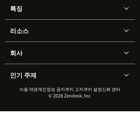
특징
AI 상담사
코파일럿
리소스
Zendesk AI
메시징 & 실시간 채팅
Advanced Data Privacy &
지식창고
헬프 센터
보안
Protection
회사
API & 개발자
블로그
통합 티켓 관리
음성
AI 리서치
이벤트 & 웨비나
회사 소개
Zendesk란?
커뮤니티 포럼
리포팅 & 애널리틱스
인기 주제
고객 사례
Academy
채용 정보
포용성 & 소속감
워크포스 관리
품질 보증(QA)
파트너
전문 서비스
지속 가능성 보고서
Zendesk Foundation
실시간 채팅
이용 약관
개인정보 공지
쿠키 고지
클라이언트 포털
쿠키 설정
신뢰 센터
2026 CX 트렌드
제품 업데이트
© 2026 Zendesk, Inc.
Zendesk Ventures
법적 정보
고객 서비스 소프트웨어
헬프 데스크 통합 티켓 관리 소
프트웨어
실시간 채팅 소프트웨어
포럼 소프트웨어
헬프 데스크 소프트웨어
클라이언트 포털 소프트웨어
지식창고 소프트웨어
TOP AI 상담사