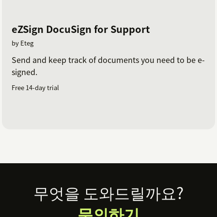
eZSign DocuSign for Support
by Eteg
Send and keep track of documents you need to be e-
signed.
Free 14-day trial
Footer
무엇을 도와드릴까요?
문의하기