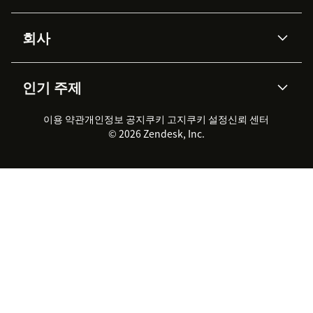
Advanced Data Privacy &
지식창고
헬프 센터
보안
Protection
회사
API & 개발자
블로그
통합 티켓 관리
음성
AI 리서치
이벤트 & 웨비나
회사 소개
Zendesk란?
커뮤니티 포럼
리포팅 & 애널리틱스
인기 주제
고객 사례
Academy
채용 정보
포용성 & 소속감
워크포스 관리
품질 보증(QA)
파트너
전문 서비스
지속 가능성 보고서
Zendesk Foundation
실시간 채팅
이용 약관
개인정보 공지
쿠키 고지
클라이언트 포털
쿠키 설정
신뢰 센터
2026 CX 트렌드
제품 업데이트
© 2026 Zendesk, Inc.
Zendesk Ventures
법적 정보
고객 서비스 소프트웨어
헬프 데스크 통합 티켓 관리 소
프트웨어
실시간 채팅 소프트웨어
포럼 소프트웨어
헬프 데스크 소프트웨어
클라이언트 포털 소프트웨어
지식창고 소프트웨어
TOP AI 상담사