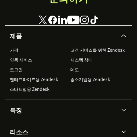
제품
가격
고객 서비스를 위한 Zendesk
연동 서비스
시스템 상태
로그인
데모
엔터프라이즈용 Zendesk
중소기업용 Zendesk
스타트업용 Zendesk
특징
AI 상담사
코파일럿
리소스
Zendesk AI
메시징 & 실시간 채팅