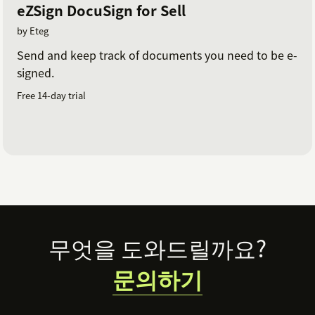
eZSign DocuSign for Sell
by Eteg
Send and keep track of documents you need to be e-
signed.
Free 14-day trial
Footer
무엇을 도와드릴까요?
문의하기