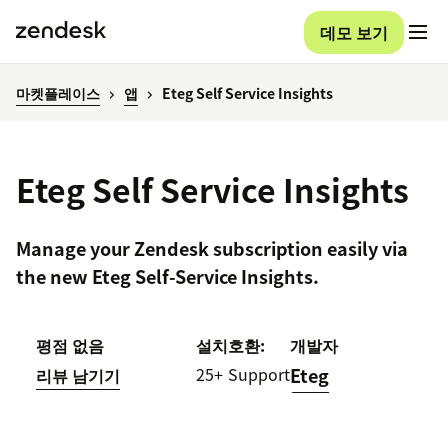
데모 보기
마켓플레이스
앱
Eteg Self Service Insights
Eteg Self Service Insights
Manage your Zendesk subscription easily via
the new Eteg Self-Service Insights.
평점 없음
설치
호환:
개발자
25+
Support
Eteg
리뷰 남기기