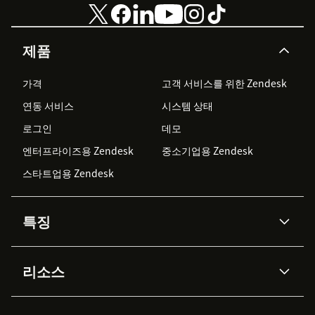
제품
가격
고객 서비스를 위한 Zendesk
연동 서비스
시스템 상태
로그인
데모
엔터프라이즈용 Zendesk
중소기업용 Zendesk
스타트업용 Zendesk
특징
AI 상담사
코파일럿
리소스
Zendesk AI
메시징 & 실시간 채팅
Advanced Data Privacy &
지식창고
헬프 센터
보안
Protection