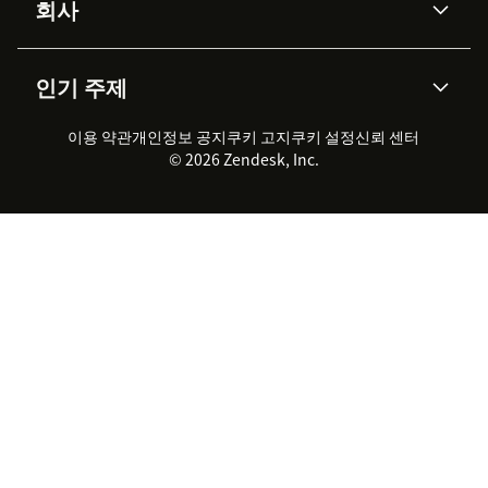
회사
API & 개발자
블로그
통합 티켓 관리
음성
AI 리서치
이벤트 & 웨비나
회사 소개
Zendesk란?
커뮤니티 포럼
리포팅 & 애널리틱스
인기 주제
고객 사례
Academy
채용 정보
포용성 & 소속감
워크포스 관리
품질 보증(QA)
파트너
전문 서비스
지속 가능성 보고서
Zendesk Foundation
실시간 채팅
이용 약관
개인정보 공지
쿠키 고지
클라이언트 포털
쿠키 설정
신뢰 센터
2026 CX 트렌드
제품 업데이트
© 2026 Zendesk, Inc.
Zendesk Ventures
법적 정보
고객 서비스 소프트웨어
헬프 데스크 통합 티켓 관리 소
프트웨어
실시간 채팅 소프트웨어
포럼 소프트웨어
헬프 데스크 소프트웨어
클라이언트 포털 소프트웨어
지식창고 소프트웨어
TOP AI 상담사