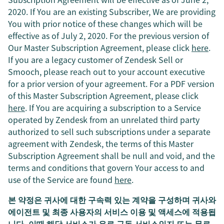
2020. If You are an existing Subscriber, We are providing
You with prior notice of these changes which will be
effective as of July 2, 2020. For the previous version of
Our Master Subscription Agreement, please click
here
.
If you are a legacy customer of Zendesk Sell or
Smooch, please reach out to your account executive
for a prior version of your agreement. For a PDF version
of this Master Subscription Agreement, please click
here
. If You are acquiring a subscription to a Service
operated by Zendesk from an unrelated third party
authorized to sell such subscriptions under a separate
agreement with Zendesk, the terms of this Master
Subscription Agreement shall be null and void, and the
terms and conditions that govern Your access to and
use of the Service are found
here
.
본 약정은 귀사에 대한 구속력 있는 계약을 구성하며 귀사와
에이전트 및 최종 사용자의 서비스 이용 및 액세스에 적용됩
니다. 이때 해당 서비스가 유료 구독 서비스인지 또는 무료