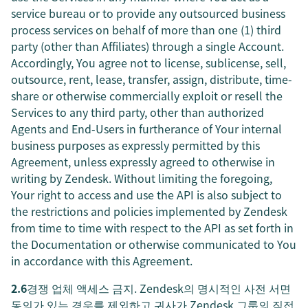
service bureau or to provide any outsourced business
process services on behalf of more than one (1) third
party (other than Affiliates) through a single Account.
Accordingly, You agree not to license, sublicense, sell,
outsource, rent, lease, transfer, assign, distribute, time-
share or otherwise commercially exploit or resell the
Services to any third party, other than authorized
Agents and End-Users in furtherance of Your internal
business purposes as expressly permitted by this
Agreement, unless expressly agreed to otherwise in
writing by Zendesk. Without limiting the foregoing,
Your right to access and use the API is also subject to
the restrictions and policies implemented by Zendesk
from time to time with respect to the API as set forth in
the Documentation or otherwise communicated to You
in accordance with this Agreement.
2.6
경쟁 업체 액세스 금지. Zendesk의 명시적인 사전 서면
동의가 있는 경우를 제외하고 귀사가 Zendesk 그룹의 직접