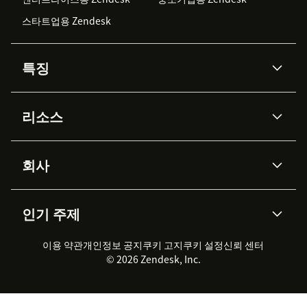
스타트업용 Zendesk
특징
AI 상담사
코파일럿
리소스
Zendesk AI
메시징 & 실시간 채팅
Advanced Data Privacy &
지식창고
헬프 센터
보안
Protection
회사
API & 개발자
블로그
통합 티켓 관리
음성
AI 리서치
이벤트 & 웨비나
회사 소개
Zendesk란?
커뮤니티 포럼
리포팅 & 애널리틱스
인기 주제
고객 사례
Academy
채용 정보
포용성 & 소속감
워크포스 관리
품질 보증(QA)
파트너
전문 서비스
지속 가능성 보고서
Zendesk Foundation
실시간 채팅
이용 약관
개인정보 공지
쿠키 고지
클라이언트 포털
쿠키 설정
신뢰 센터
2026 CX 트렌드
제품 업데이트
© 2026 Zendesk, Inc.
Zendesk Ventures
법적 정보
고객 서비스 소프트웨어
헬프 데스크 통합 티켓 관리 소
프트웨어
실시간 채팅 소프트웨어
포럼 소프트웨어