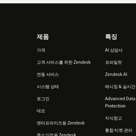
Footer
제품
특징
가격
AI 상담사
고객 서비스를 위한 Zendesk
코파일럿
연동 서비스
Zendesk AI
시스템 상태
메시징 & 실시간
로그인
Advanced Data 
Protection
데모
지식창고
엔터프라이즈용 Zendesk
통합 티켓 관리
중소기업용 Zendesk