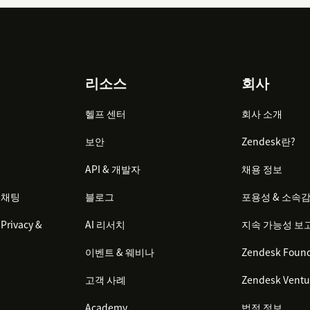
리소스
회사
헬프 센터
회사 소개
보안
Zendesk란?
API & 개발자
채용 정보
 채팅
블로그
포용성 & 소속
Privacy &
AI 리서치
지속 가능성 보
이벤트 & 웨비나
Zendesk Found
고객 사례
Zendesk Ventu
Academy
법적 정보