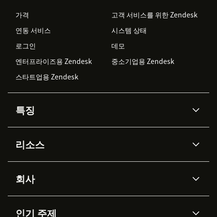
가격
고객 서비스를 위한 Zendesk
연동 서비스
시스템 상태
로그인
데모
엔터프라이즈용 Zendesk
중소기업용 Zendesk
스타트업용 Zendesk
특징
AI 상담사
코파일럿
리소스
Zendesk AI
메시징 & 실시간 채팅
Advanced Data Privacy &
지식창고
헬프 센터
보안
Protection
회사
API & 개발자
블로그
통합 티켓 관리
음성
AI 리서치
이벤트 & 웨비나
회사 소개
Zendesk란?
커뮤니티 포럼
리포팅 & 애널리틱스
인기 주제
고객 사례
Academy
채용 정보
포용성 & 소속감