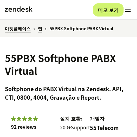
데모 보기
마켓플레이스
앱
55PBX Softphone PABX Virtual
55PBX Softphone PABX
Virtual
Softphone do PABX Virtual na Zendesk. API,
CTI, 0800, 4004, Gravação e Report.
설치
호환:
개발자
92 reviews
200+
Support
55Telecom