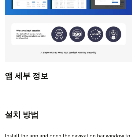
앱 세부 정보
설치 방법
Install the app and open the navigation bar window to