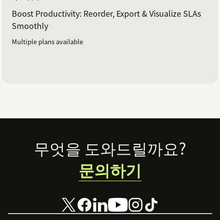
Boost Productivity: Reorder, Export & Visualize SLAs
Smoothly
Multiple plans available
Footer
무엇을 도와드릴까요?
문의하기