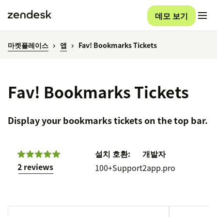
데모 보기
마켓플레이스
앱
Fav! Bookmarks Tickets
Fav! Bookmarks Tickets
Display your bookmarks tickets on the top bar.
설치
호환:
개발자
2 reviews
100+
Support
2app.pro