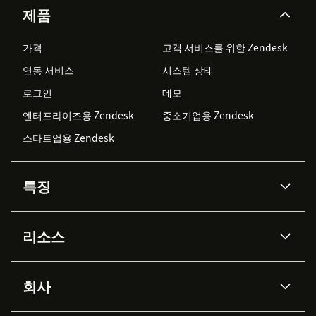
제품
가격
고객 서비스를 위한 Zendesk
연동 서비스
시스템 상태
로그인
데모
엔터프라이즈용 Zendesk
중소기업용 Zendesk
스타트업용 Zendesk
특징
AI 상담사
코파일럿
리소스
Zendesk AI
메시징 & 실시간 채팅
Advanced Data Privacy &
지식창고
헬프 센터
보안
Protection
회사
API & 개발자
블로그
통합 티켓 관리
음성
AI 리서치
이벤트 & 웨비나