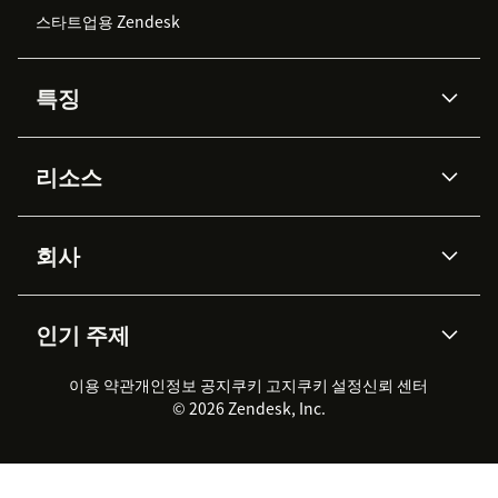
스타트업용 Zendesk
특징
AI 상담사
코파일럿
리소스
Zendesk AI
메시징 & 실시간 채팅
Advanced Data Privacy &
지식창고
헬프 센터
보안
Protection
회사
API & 개발자
블로그
통합 티켓 관리
음성
AI 리서치
이벤트 & 웨비나
회사 소개
Zendesk란?
커뮤니티 포럼
리포팅 & 애널리틱스
인기 주제
고객 사례
Academy
채용 정보
포용성 & 소속감
워크포스 관리
품질 보증(QA)
파트너
전문 서비스
지속 가능성 보고서
Zendesk Foundation
실시간 채팅
이용 약관
개인정보 공지
쿠키 고지
클라이언트 포털
쿠키 설정
신뢰 센터
2026 CX 트렌드
제품 업데이트
© 2026 Zendesk, Inc.
Zendesk Ventures
법적 정보
고객 서비스 소프트웨어
헬프 데스크 통합 티켓 관리 소
프트웨어
실시간 채팅 소프트웨어
포럼 소프트웨어