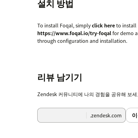
설치 방법
To install Foqal, simply
click here
to instal
https://www.foqal.io/try-foqal
for demo a
through configuration and installation.
리뷰 남기기
Zendesk 커뮤니티에 나의 경험을 공유해 보
이
.zendesk.com