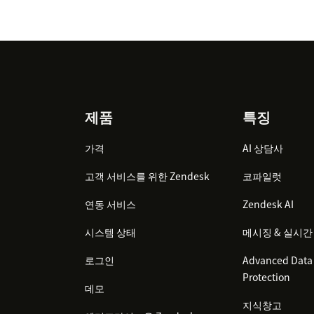
Footer
제품
특징
가격
AI 상담사
고객 서비스를 위한 Zendesk
코파일럿
연동 서비스
Zendesk AI
시스템 상태
메시징 & 실시간
로그인
Advanced Data 
Protection
데모
지식창고