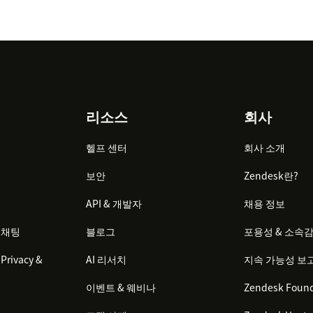
리소스
회사
헬프 센터
회사 소개
보안
Zendesk란?
API & 개발자
채용 정보
 채팅
블로그
포용성 & 소속
Privacy &
AI 리서치
지속 가능성 보
이벤트 & 웨비나
Zendesk Found