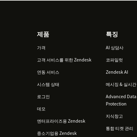
Footer
제품
특징
가격
AI 상담사
고객 서비스를 위한 Zendesk
코파일럿
연동 서비스
Zendesk AI
시스템 상태
메시징 & 실시간
로그인
Advanced Data 
Protection
데모
지식창고
엔터프라이즈용 Zendesk
통합 티켓 관리
중소기업용 Zendesk