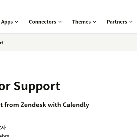
Apps
Connectors
Themes
Partners
rt
for Support
t from Zendesk with Calendly
발자
ebra