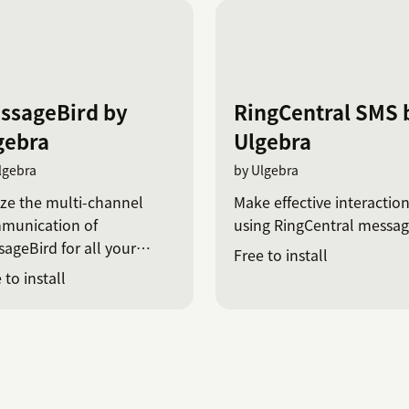
ssageBird by
RingCentral SMS 
gebra
Ulgebra
lgebra
by Ulgebra
ize the multi-channel
Make effective interactio
munication of
using RingCentral messag
ageBird for all your
Free to install
ractions
 to install