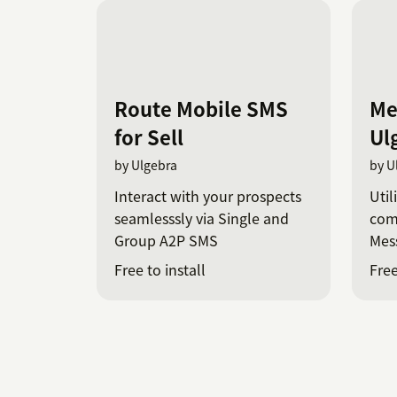
Route Mobile SMS
Me
for Sell
Ul
by Ulgebra
by U
Interact with your prospects
Util
seamlesssly via Single and
com
Group A2P SMS
Mess
inte
Free to install
Free