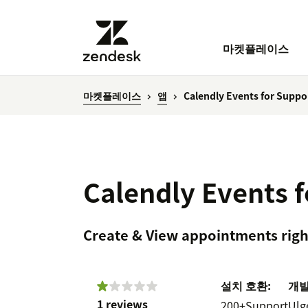
마켓플레이스
마켓플레이스
앱
Calendly Events for Suppo
Calendly Events 
Create & View appointments righ
설치
호환:
개
1 reviews
200+
Support
Ulg