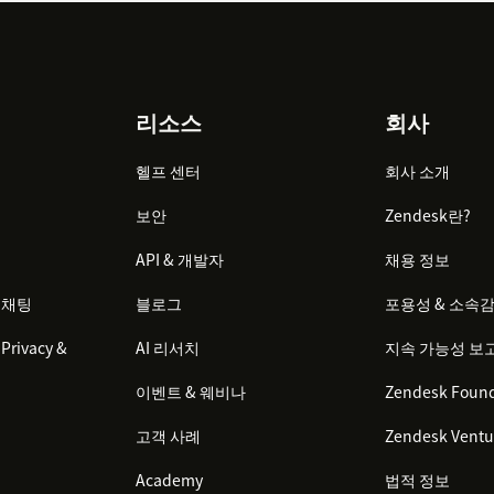
리소스
회사
헬프 센터
회사 소개
보안
Zendesk란?
API & 개발자
채용 정보
 채팅
블로그
포용성 & 소속
Privacy &
AI 리서치
지속 가능성 보
이벤트 & 웨비나
Zendesk Found
고객 사례
Zendesk Ventu
Academy
법적 정보