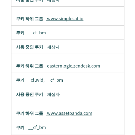
www.simplesat.io
__cf_bm
제삼자
easternlogic.zendesk.com
_cfuvid, __cf_bm
제삼자
www.assetpanda.com
__cf_bm