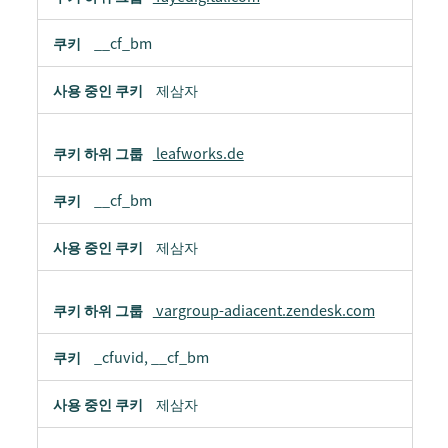
__cf_bm
제삼자
leafworks.de
__cf_bm
제삼자
vargroup-adiacent.zendesk.com
_cfuvid, __cf_bm
제삼자