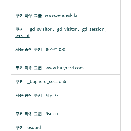
www.zendesk.kr
_gd_svisitor
,
_gd_visitor
,
_gd_session
,
wcs_bt
퍼스트 파티
www.bugherd.com
_bugherd_session5
제삼자
6sc.co
6suuid