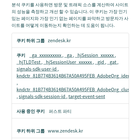
분석 쿠키를 사용하면 방문 및 트래픽 소스를 계산하여 사이트
의 성능을 측정하고 개선 할 수 있습니다. 이 쿠키는 가장 인기
있는 페이지와 가장 인기 없는 페이지를 파악하고 방문자가 사
이트를 어떻게 이동하는지 확인하는 데 도움이 됩니다.
성
zendesk.kr
능
관
_ga_xxxxxxxxxx
,
_ga
,
_hjSession_xxxxxx
,
련
_hjTLDTest
,
_hjSessionUser_xxxxxx
,
_gid
,
_gat
,
쿠
signals-sdk-user-id
,
키
kndctr_81B774B3614B67A50A495FEB_AdobeOrg_identity
,
kndctr_81B774B3614B67A50A495FEB_AdobeOrg_cluster
,
signals-sdk-session-id
,
target-event-sent
퍼스트 파티
www.zendesk.kr