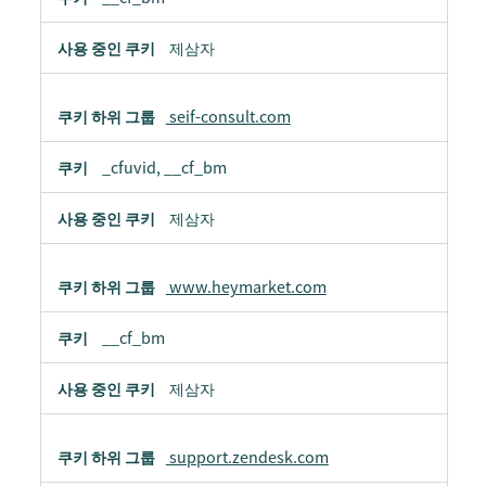
제삼자
seif-consult.com
_cfuvid, __cf_bm
제삼자
www.heymarket.com
__cf_bm
제삼자
support.zendesk.com