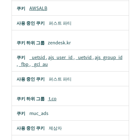
쿠
AWSALB
키
퍼스트 파티
zendesk.kr
_uetsid
,
ajs_user_id
,
_uetvid
,
ajs_group_id
,
_fbp
,
_gcl_au
퍼스트 파티
t.co
muc_ads
제삼자