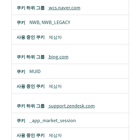
wcs.naver.com
NWB, NWB_LEGACY
제삼자
bing.com
MUID
제삼자
support.zendesk.com
_app_market_session
제삼자