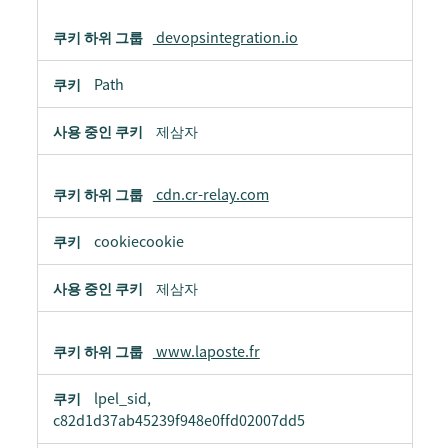
devopsintegration.io
Path
제삼자
cdn.cr-relay.com
cookiecookie
제삼자
www.laposte.fr
lpel_sid,
c82d1d37ab45239f948e0ffd02007dd5