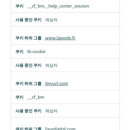
__cf_bm, _help_center_session
제삼자
www.laposte.fr
lb-cookie
제삼자
tinyurl.com
__cf_bm
제삼자
fayedigital.com