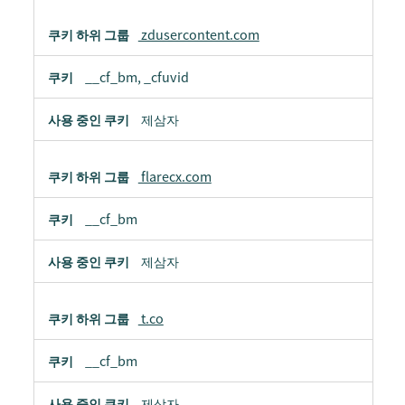
zdusercontent.com
__cf_bm, _cfuvid
제삼자
flarecx.com
__cf_bm
제삼자
t.co
__cf_bm
제삼자