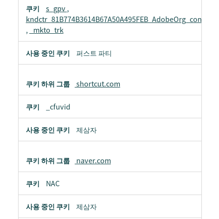
s_gpv
,
kndctr_81B774B3614B67A50A495FEB_AdobeOrg_consent
,
_mkto_trk
퍼스트 파티
shortcut.com
_cfuvid
제삼자
naver.com
NAC
제삼자