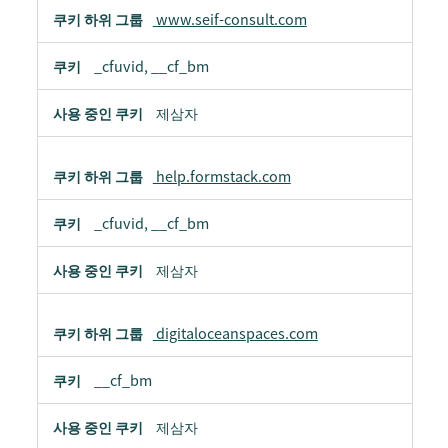
www.seif-consult.com
_cfuvid, __cf_bm
제삼자
help.formstack.com
_cfuvid, __cf_bm
제삼자
digitaloceanspaces.com
__cf_bm
제삼자