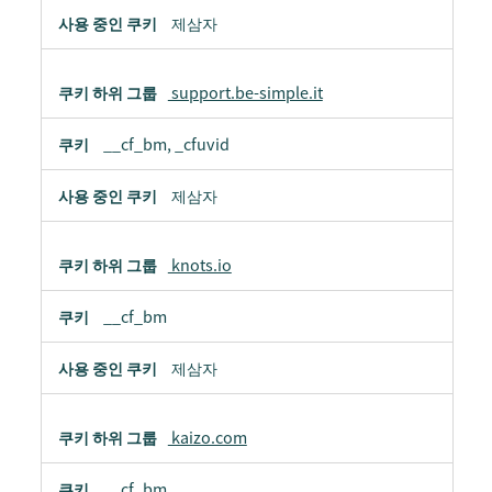
제삼자
support.be-simple.it
__cf_bm, _cfuvid
제삼자
knots.io
__cf_bm
제삼자
kaizo.com
__cf_bm