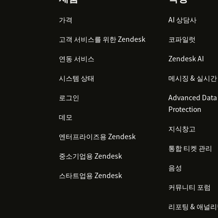
Footer
가격
AI 상담사
고객 서비스를 위한 Zendesk
코파일럿
연동 서비스
Zendesk AI
시스템 상태
메시징 & 실시간
로그인
Advanced Data 
Protection
데모
지식창고
엔터프라이즈용 Zendesk
통합 티켓 관리
중소기업용 Zendesk
음성
스타트업용 Zendesk
커뮤니티 포럼
리포팅 & 애널