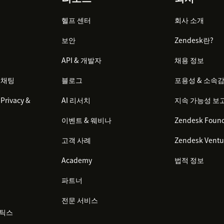
헬프 센터
회사 소개
보안
Zendesk란?
API & 개발자
채용 정보
 채팅
블로그
포용성 & 소속
Privacy &
AI 리서치
지속 가능성 보
이벤트 & 웨비나
Zendesk Found
고객 사례
Zendesk Ventu
Academy
법적 정보
파트너
전문 서비스
리틱스