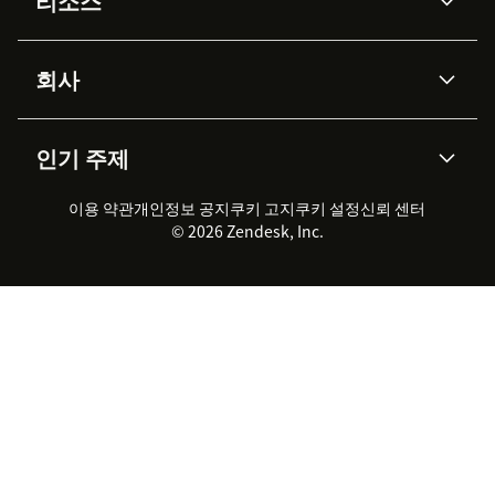
리소스
Zendesk AI
메시징 & 실시간 채팅
Advanced Data Privacy &
지식창고
헬프 센터
보안
Protection
회사
API & 개발자
블로그
통합 티켓 관리
음성
AI 리서치
이벤트 & 웨비나
회사 소개
Zendesk란?
커뮤니티 포럼
리포팅 & 애널리틱스
인기 주제
고객 사례
Academy
채용 정보
포용성 & 소속감
워크포스 관리
품질 보증(QA)
파트너
전문 서비스
지속 가능성 보고서
Zendesk Foundation
실시간 채팅
이용 약관
개인정보 공지
쿠키 고지
클라이언트 포털
쿠키 설정
신뢰 센터
2026 CX 트렌드
제품 업데이트
© 2026 Zendesk, Inc.
Zendesk Ventures
법적 정보
고객 서비스 소프트웨어
헬프 데스크 통합 티켓 관리 소
프트웨어
실시간 채팅 소프트웨어
포럼 소프트웨어
헬프 데스크 소프트웨어
클라이언트 포털 소프트웨어
지식창고 소프트웨어
TOP AI 상담사