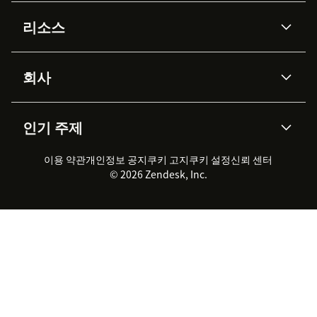
AI 상담사
코파일럿
리소스
Zendesk AI
메시징 & 실시간 채팅
Advanced Data Privacy &
지식창고
헬프 센터
보안
Protection
회사
API & 개발자
블로그
통합 티켓 관리
음성
AI 리서치
이벤트 & 웨비나
회사 소개
Zendesk란?
커뮤니티 포럼
리포팅 & 애널리틱스
인기 주제
고객 사례
Academy
채용 정보
포용성 & 소속감
워크포스 관리
품질 보증(QA)
파트너
전문 서비스
지속 가능성 보고서
Zendesk Foundation
실시간 채팅
이용 약관
개인정보 공지
쿠키 고지
클라이언트 포털
쿠키 설정
신뢰 센터
2026 CX 트렌드
제품 업데이트
© 2026 Zendesk, Inc.
Zendesk Ventures
법적 정보
고객 서비스 소프트웨어
헬프 데스크 통합 티켓 관리 소
프트웨어
실시간 채팅 소프트웨어
포럼 소프트웨어
헬프 데스크 소프트웨어
클라이언트 포털 소프트웨어
지식창고 소프트웨어
TOP AI 상담사