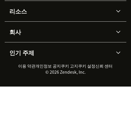
AI 상담사
코파일럿
리소스
Zendesk AI
메시징 & 실시간 채팅
Advanced Data Privacy &
지식창고
헬프 센터
보안
Protection
회사
API & 개발자
블로그
통합 티켓 관리
음성
AI 리서치
이벤트 & 웨비나
회사 소개
Zendesk란?
커뮤니티 포럼
리포팅 & 애널리틱스
인기 주제
고객 사례
Academy
채용 정보
포용성 & 소속감
워크포스 관리
품질 보증(QA)
파트너
전문 서비스
지속 가능성 보고서
Zendesk Foundation
실시간 채팅
이용 약관
개인정보 공지
쿠키 고지
클라이언트 포털
쿠키 설정
신뢰 센터
2026 CX 트렌드
제품 업데이트
© 2026 Zendesk, Inc.
Zendesk Ventures
법적 정보
고객 서비스 소프트웨어
헬프 데스크 통합 티켓 관리 소
프트웨어
실시간 채팅 소프트웨어
포럼 소프트웨어
헬프 데스크 소프트웨어
클라이언트 포털 소프트웨어
지식창고 소프트웨어
TOP AI 상담사