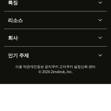
특징
AI 상담사
코파일럿
리소스
Zendesk AI
메시징 & 실시간 채팅
Advanced Data Privacy &
지식창고
헬프 센터
보안
Protection
회사
API & 개발자
블로그
통합 티켓 관리
음성
AI 리서치
이벤트 & 웨비나
회사 소개
Zendesk란?
커뮤니티 포럼
리포팅 & 애널리틱스
인기 주제
고객 사례
Academy
채용 정보
포용성 & 소속감
워크포스 관리
품질 보증(QA)
파트너
전문 서비스
지속 가능성 보고서
Zendesk Foundation
실시간 채팅
이용 약관
개인정보 공지
쿠키 고지
클라이언트 포털
쿠키 설정
신뢰 센터
2026 CX 트렌드
제품 업데이트
© 2026 Zendesk, Inc.
Zendesk Ventures
법적 정보
고객 서비스 소프트웨어
헬프 데스크 통합 티켓 관리 소
프트웨어
실시간 채팅 소프트웨어
포럼 소프트웨어
헬프 데스크 소프트웨어
클라이언트 포털 소프트웨어
지식창고 소프트웨어
TOP AI 상담사