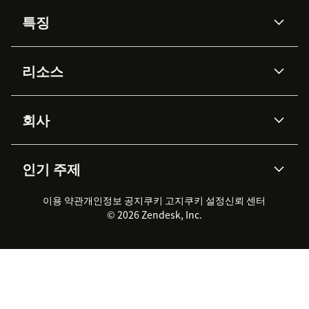
특징
AI 상담사
코파일럿
리소스
Zendesk AI
메시징 & 실시간 채팅
Advanced Data Privacy &
지식창고
헬프 센터
보안
Protection
회사
API & 개발자
블로그
통합 티켓 관리
음성
AI 리서치
이벤트 & 웨비나
회사 소개
Zendesk란?
커뮤니티 포럼
리포팅 & 애널리틱스
인기 주제
고객 사례
Academy
채용 정보
포용성 & 소속감
워크포스 관리
품질 보증(QA)
파트너
전문 서비스
지속 가능성 보고서
Zendesk Foundation
실시간 채팅
이용 약관
개인정보 공지
쿠키 고지
클라이언트 포털
쿠키 설정
신뢰 센터
2026 CX 트렌드
제품 업데이트
© 2026 Zendesk, Inc.
Zendesk Ventures
법적 정보
고객 서비스 소프트웨어
헬프 데스크 통합 티켓 관리 소
프트웨어
실시간 채팅 소프트웨어
포럼 소프트웨어
헬프 데스크 소프트웨어
클라이언트 포털 소프트웨어
지식창고 소프트웨어
TOP AI 상담사