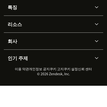
특징
AI 상담사
코파일럿
리소스
Zendesk AI
메시징 & 실시간 채팅
Advanced Data Privacy &
지식창고
헬프 센터
보안
Protection
회사
API & 개발자
블로그
통합 티켓 관리
음성
AI 리서치
이벤트 & 웨비나
회사 소개
Zendesk란?
커뮤니티 포럼
리포팅 & 애널리틱스
인기 주제
고객 사례
Academy
채용 정보
포용성 & 소속감
워크포스 관리
품질 보증(QA)
파트너
전문 서비스
지속 가능성 보고서
Zendesk Foundation
실시간 채팅
이용 약관
개인정보 공지
쿠키 고지
클라이언트 포털
쿠키 설정
신뢰 센터
2026 CX 트렌드
제품 업데이트
© 2026 Zendesk, Inc.
Zendesk Ventures
법적 정보
고객 서비스 소프트웨어
헬프 데스크 통합 티켓 관리 소
프트웨어
실시간 채팅 소프트웨어
포럼 소프트웨어
헬프 데스크 소프트웨어
클라이언트 포털 소프트웨어
지식창고 소프트웨어
TOP AI 상담사