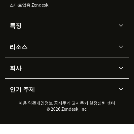
스타트업용 Zendesk
특징
AI 상담사
코파일럿
리소스
Zendesk AI
메시징 & 실시간 채팅
Advanced Data Privacy &
지식창고
헬프 센터
보안
Protection
회사
API & 개발자
블로그
통합 티켓 관리
음성
AI 리서치
이벤트 & 웨비나
회사 소개
Zendesk란?
커뮤니티 포럼
리포팅 & 애널리틱스
인기 주제
고객 사례
Academy
채용 정보
포용성 & 소속감
워크포스 관리
품질 보증(QA)
파트너
전문 서비스
지속 가능성 보고서
Zendesk Foundation
실시간 채팅
이용 약관
개인정보 공지
쿠키 고지
클라이언트 포털
쿠키 설정
신뢰 센터
2026 CX 트렌드
제품 업데이트
© 2026 Zendesk, Inc.
Zendesk Ventures
법적 정보
고객 서비스 소프트웨어
헬프 데스크 통합 티켓 관리 소
프트웨어
실시간 채팅 소프트웨어
포럼 소프트웨어