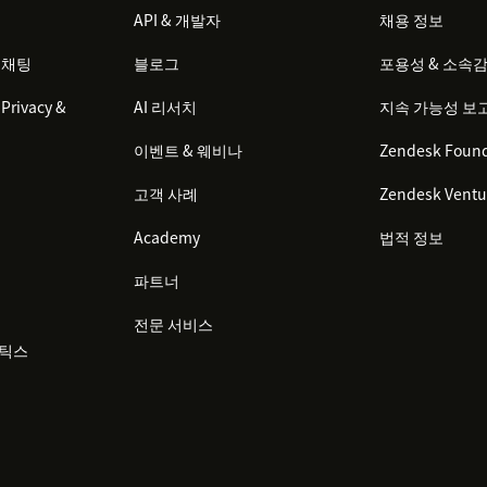
API & 개발자
채용 정보
 채팅
블로그
포용성 & 소속
Privacy &
AI 리서치
지속 가능성 보
이벤트 & 웨비나
Zendesk Found
고객 사례
Zendesk Ventu
Academy
법적 정보
파트너
전문 서비스
리틱스